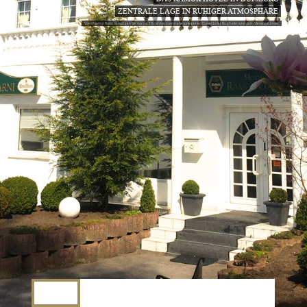
ZENTRALE LAGE IN RUHIGER ATMOSPHÄRE
Vom Ramor Hotel benötigen Sie nur ca. 15 min bis zum nahegelegenen Düsseldorfer Flughafen und dem Messegelände.