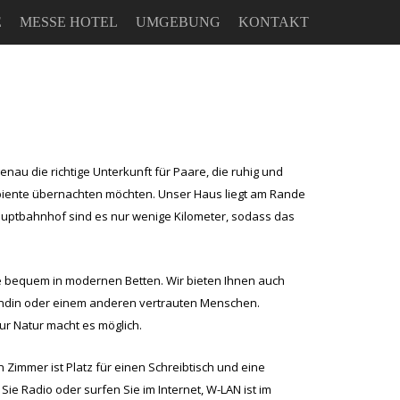
E
MESSE HOTEL
UMGEBUNG
KONTAKT
au die richtige Unterkunft für Paare, die ruhig und
iente übernachten möchten. Unser Haus liegt am Rande
auptbahnhof sind es nur wenige Kilometer, sodass das
e bequem in modernen Betten. Wir bieten Ihnen auch
eundin oder einem anderen vertrauten Menschen.
ur Natur macht es möglich.
Zimmer ist Platz für einen Schreibtisch und eine
e Radio oder surfen Sie im Internet, W-LAN ist im