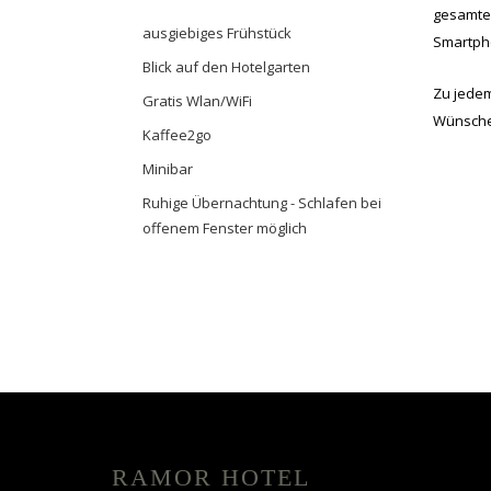
gesamten
ausgiebiges Frühstück
Smartpho
Blick auf den Hotelgarten
Zu jedem
Gratis Wlan/WiFi
Wünschen
Kaffee2go
Minibar
Ruhige Übernachtung - Schlafen bei
offenem Fenster möglich
RAMOR HOTEL