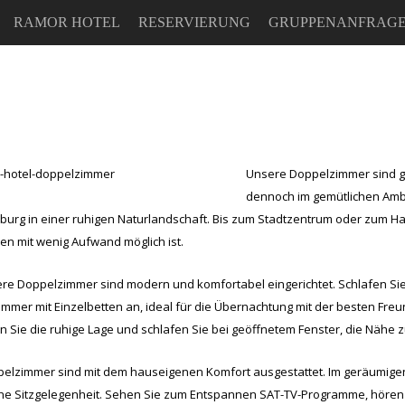
RAMOR HOTEL
RESERVIERUNG
GRUPPENANFRAG
Unsere Doppelzimmer sind gen
dennoch im gemütlichen Amb
burg in einer ruhigen Naturlandschaft. Bis zum Stadtzentrum oder zum H
 mit wenig Aufwand möglich ist.
ere Doppelzimmer sind modern und komfortabel eingerichtet. Schlafen Si
mmer mit Einzelbetten an, ideal für die Übernachtung mit der besten Fr
 Sie die ruhige Lage und schlafen Sie bei geöffnetem Fenster, die Nähe z
pelzimmer sind mit dem hauseigenen Komfort ausgestattet. Im geräumigen 
he Sitzgelegenheit. Sehen Sie zum Entspannen SAT-TV-Programme, hören Si