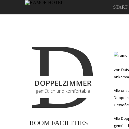
START
D
von Duis
Ankommen
DOPPELZIMMER
gemütlich und komfortable
Alle uns
Doppelzi
Genießen
Alle Dop
ROOM FACILITIES
gemütlic